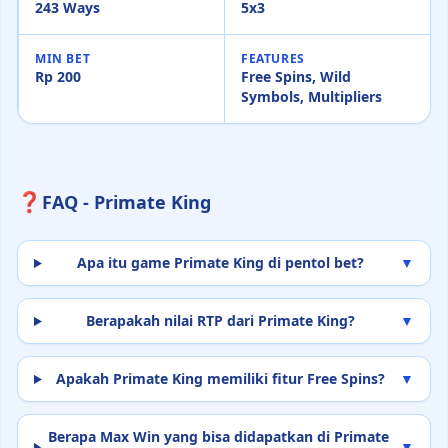
243 Ways
5x3
MIN BET
FEATURES
Rp 200
Free Spins, Wild
Symbols, Multipliers
❓
FAQ - Primate King
Apa itu game Primate King di pentol bet?
▼
Berapakah nilai RTP dari Primate King?
▼
Apakah Primate King memiliki fitur Free Spins?
▼
Berapa Max Win yang bisa didapatkan di Primate
▼