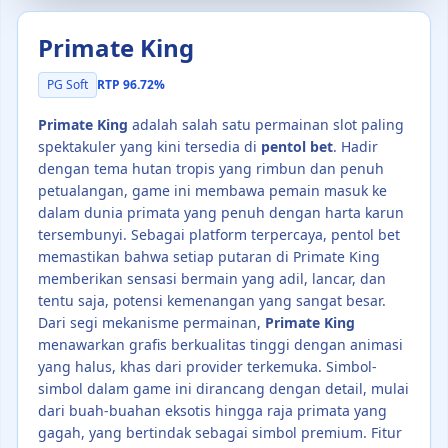
▶
Primate King
PG Soft
RTP 96.72%
Primate King
adalah salah satu permainan slot paling
spektakuler yang kini tersedia di
pentol bet
. Hadir
dengan tema hutan tropis yang rimbun dan penuh
petualangan, game ini membawa pemain masuk ke
dalam dunia primata yang penuh dengan harta karun
tersembunyi. Sebagai platform terpercaya, pentol bet
memastikan bahwa setiap putaran di Primate King
memberikan sensasi bermain yang adil, lancar, dan
tentu saja, potensi kemenangan yang sangat besar.
Dari segi mekanisme permainan,
Primate King
menawarkan grafis berkualitas tinggi dengan animasi
yang halus, khas dari provider terkemuka. Simbol-
simbol dalam game ini dirancang dengan detail, mulai
dari buah-buahan eksotis hingga raja primata yang
gagah, yang bertindak sebagai simbol premium. Fitur