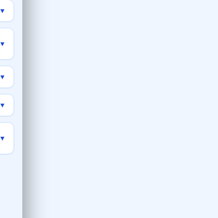
▼
▼
▼
▼
▼