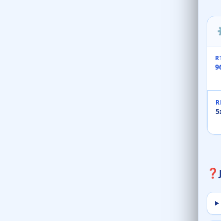
R
9
R
5
❓