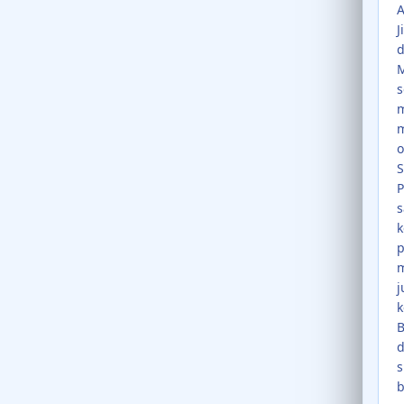
A
J
M
s
m
o
S
P
s
k
p
m
j
k
B
d
s
b