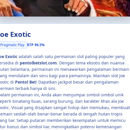
▶
Joe Exotic
Pragmatic Play
RTP 96.5%
oe Exotic
adalah salah satu permainan slot paling populer yang
ersedia di
pentolbetslot.com
. Dengan tema eksotis dan nuansa
utan belantara, permainan ini menawarkan pengalaman bermain
ang mendalam dan seru bagi para pemainnya. Mainkan slot Joe
xotic di
Pentol Bet
! Dapatkan jackpot besar dan pengalaman
ermain terbaik hanya di sini.
alam permainan ini, Anda akan menjumpai simbol-simbol unik
eperti binatang buas, sarang burung, dan karakter khas ala Joe
xotic. Visual yang disajikan sangat hidup dan memukau, membuat
emain seolah-olah benar-benar berada di tengah hutan tropis
ang liar. Setiap putaran memberikan kesempatan untuk memicu
itur bonus dan simbol liar, meningkatkan potensi kemenangan