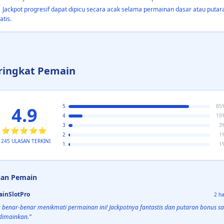
Jackpot progresif dapat dipicu secara acak selama permainan dasar atau putar
atis.
ringkat Pemain
5
85
4.9
4
10
3
3
⭐⭐⭐⭐⭐
2
1
1245 ULASAN TERKINI
1
1
san Pemain
inSlotPro
2 ha
 benar-benar menikmati permainan ini! Jackpotnya fantastis dan putaran bonus s
dimainkan.”