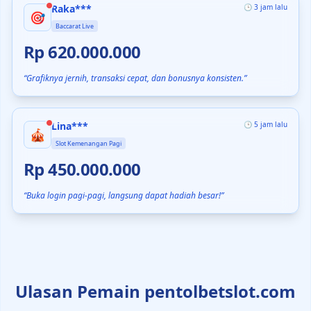
Raka***
🕒 3 jam lalu
🎯
Baccarat Live
Rp 620.000.000
“Grafiknya jernih, transaksi cepat, dan bonusnya konsisten.”
Lina***
🕒 5 jam lalu
🎪
Slot Kemenangan Pagi
Rp 450.000.000
“Buka login pagi-pagi, langsung dapat hadiah besar!”
Ulasan Pemain pentolbetslot.com