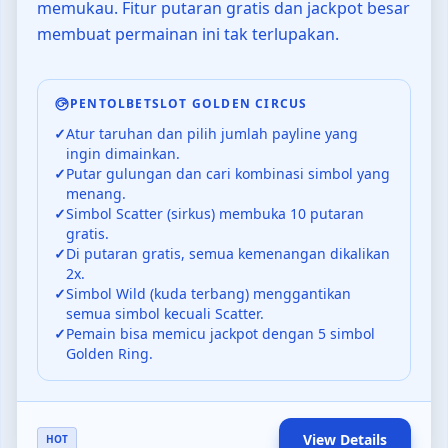
memukau. Fitur putaran gratis dan jackpot besar
membuat permainan ini tak terlupakan.
PENTOLBETSLOT GOLDEN CIRCUS
Atur taruhan dan pilih jumlah payline yang
ingin dimainkan.
Putar gulungan dan cari kombinasi simbol yang
menang.
Simbol Scatter (sirkus) membuka 10 putaran
gratis.
Di putaran gratis, semua kemenangan dikalikan
2x.
Simbol Wild (kuda terbang) menggantikan
semua simbol kecuali Scatter.
Pemain bisa memicu jackpot dengan 5 simbol
Golden Ring.
View Details
HOT