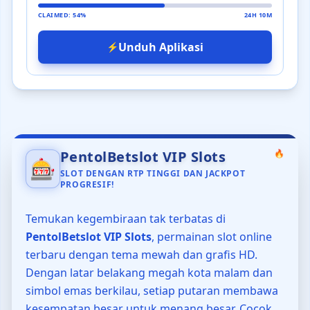
CLAIMED: 54%
24H 10M
Unduh Aplikasi
⚡
PentolBetslot VIP Slots
🔥
🎰
SLOT DENGAN RTP TINGGI DAN JACKPOT
PROGRESIF!
Temukan kegembiraan tak terbatas di
PentolBetslot VIP Slots
, permainan slot online
terbaru dengan tema mewah dan grafis HD.
Dengan latar belakang megah kota malam dan
simbol emas berkilau, setiap putaran membawa
kesempatan besar untuk menang besar. Cocok