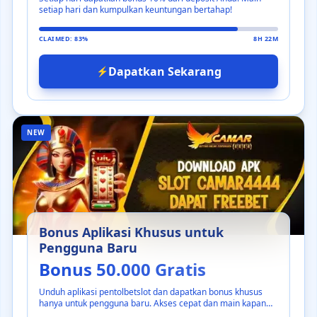
setiap hari dan kumpulkan keuntungan bertahap!
CLAIMED: 83%
8H 22M
Dapatkan Sekarang
⚡
NEW
Bonus Aplikasi Khusus untuk
Pengguna Baru
Bonus 50.000 Gratis
Unduh aplikasi pentolbetslot dan dapatkan bonus khusus
hanya untuk pengguna baru. Akses cepat dan main kapan
saja!