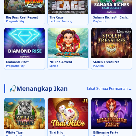
Big Bass Reel Repeat
The Cage
Sahara Riches™_ Cash Collect™
Pragmatic Play
Evolution Gaming
Play'n GO
Diamond Rise™
Stolen Treasures
Ne Zha Advent
Pragmatic Play
Playtech
Spribe
🎣
Menangkap Ikan
Lihat Semua Permainan →
White Tiger
Thai Hilo
Billionaire Party