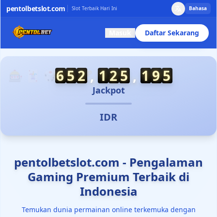
Rudi** menang 1.200.000 IDR
pentolbetslot.com
Slot Terbaik Hari Ini
Bahasa
Siti** melakukan deposit 500.000 IDR
Budi** berhasil menarik dana 2.500.000 IDR
Masuk
Daftar Sekarang
Dewi** mendapatkan bonus 750.000 IDR
Andi** memenangkan jackpot 10.000.000 IDR
Bonus
Lina** melakukan taruhan 150.000 IDR
⚡
Rudi** menang 1.200.000 IDR
Selamat
6
5
2
,
1
7
2
,
5
8
9
🎰 🃏 🎲 💰 🏆
Agus** menang besar 3.800.000 IDR
Datang
Tina** menerima hadiah 500.000 IDR
Jackpot
Hadi** melakukan login berhasil
Sari** mendapatkan free spin 5x
IDR
Raka** menang 900.000 IDR
Nina** melakukan penarikan 1.750.000 IDR
Dodi** mendapatkan bonus deposit 1.000.000 IDR
Lani** menang 2.300.000 IDR
pentolbetslot.com - Pengalaman
Fajar** melakukan deposit 300.000 IDR
Gaming Premium Terbaik di
Wati** memenangkan putaran bonus 5.000.000 IDR
Indonesia
Bambang** menarik dana 4.200.000 IDR
Nisa** mendapatkan bonus harian 600.000 IDR
Temukan dunia permainan online terkemuka dengan
Rizal** menang 800.000 IDR