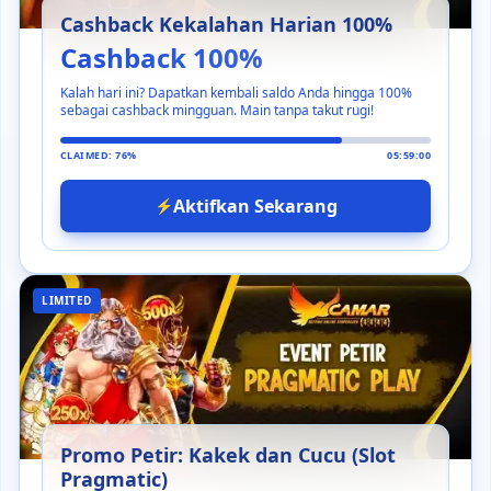
Cashback Kekalahan Harian 100%
Cashback 100%
Kalah hari ini? Dapatkan kembali saldo Anda hingga 100%
sebagai cashback mingguan. Main tanpa takut rugi!
CLAIMED: 76%
05:59:00
Aktifkan Sekarang
⚡
LIMITED
Promo Petir: Kakek dan Cucu (Slot
Pragmatic)