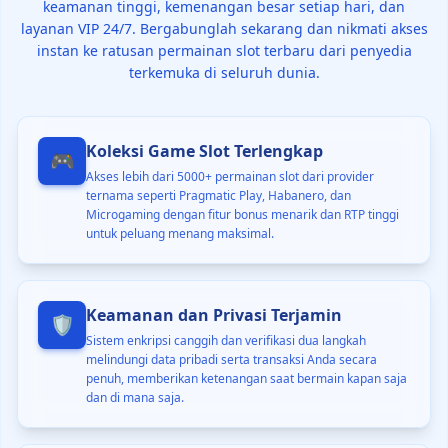
keamanan tinggi, kemenangan besar setiap hari, dan
Sinta** melakukan taruhan 200.000 IDR
layanan VIP 24/7. Bergabunglah sekarang dan nikmati akses
Ari** mendapatkan jackpot kecil 1.500.000 IDR
instan ke ratusan permainan slot terbaru dari penyedia
Dina** melakukan login dari perangkat baru
terkemuka di seluruh dunia.
Tono** menang 3.100.000 IDR
Lusi** menerima bonus 450.000 IDR
Budi** berhasil menarik 2.000.000 IDR
Koleksi Game Slot Terlengkap
🎮
Mira** menang besar 7.500.000 IDR
Akses lebih dari 5000+ permainan slot dari provider
Rudi** melakukan deposit 1.000.000 IDR
ternama seperti Pragmatic Play, Habanero, dan
Sari** mendapatkan free spin 10x
Microgaming dengan fitur bonus menarik dan RTP tinggi
Andi** menang 1.800.000 IDR
untuk peluang menang maksimal.
Lina** melakukan penarikan 3.400.000 IDR
Agus** mendapatkan bonus 900.000 IDR
Tina** menang 2.700.000 IDR
Keamanan dan Privasi Terjamin
🛡️
Hadi** melakukan login dari Jakarta
Sistem enkripsi canggih dan verifikasi dua langkah
Nina** menerima bonus 650.000 IDR
melindungi data pribadi serta transaksi Anda secara
Raka** menang 1.300.000 IDR
penuh, memberikan ketenangan saat bermain kapan saja
dan di mana saja.
Dewi** melakukan taruhan 250.000 IDR
Fajar** menang 4.000.000 IDR