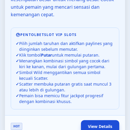
untuk pemain yang mencari sensasi dan
kemenangan cepat.
PENTOLBETSLOT VIP SLOTS
Pilih jumlah taruhan dan aktifkan paylines yang
diinginkan sebelum memutar.
Klik tombol
Putar
untuk memulai putaran.
Menangkan kombinasi simbol yang cocok dari
kiri ke kanan, mulai dari gulungan pertama.
Simbol Wild menggantikan semua simbol
kecuali Scatter.
Scatter membuka putaran gratis saat muncul 3
atau lebih di gulungan.
Pemain bisa memicu fitur jackpot progresif
dengan kombinasi khusus.
View Details
HOT