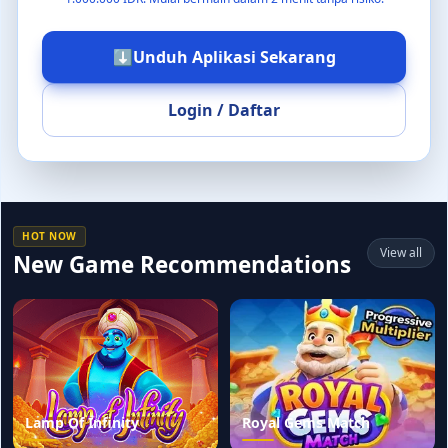
⬇️
Unduh Aplikasi Sekarang
Login / Daftar
HOT NOW
View all
New Game Recommendations
Lamp Of Infinity
Royal Gems Match