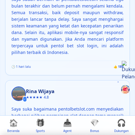
bulan terakhir dan belum pernah mengalami kendala.
Semua transaksi, baik deposit maupun withdraw,
berjalan lancar tanpa delay. Saya sangat menghargai
sistem keamanan yang ketat dan kecepatan penarikan
dana. Selain itu, aplikasi mobile-nya sangat responsif
dan nyaman digunakan. Jika Anda mencari platform
terpercaya untuk pentol bet slot login, ini adalah
pilihan terbaik di Indonesia.
🕒 1 hari lalu
👍 189
Rina Wijaya
★★★★★
4.8
✓
Saya suka bagaimana pentolbetslot.com menyediakan
berbagai pilihan permainan slot dengan tema menarik
🏠
🎁
📥
💎
🎧
dan fitur bonus yang menguntungkan. Saya baru saja
menang 1,8 juta IDR setelah menggunakan strategi
Beranda
Sports
Agent
Bonus
Dukungan