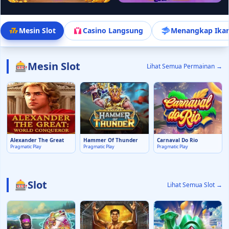
Mesin Slot
Casino Langsung
Menangkap Ika
🎰
Mesin Slot
Lihat Semua Permainan →
Alexander The Great
Hammer Of Thunder
Carnaval Do Rio
Pragmatic Play
Pragmatic Play
Pragmatic Play
🎰
Slot
Lihat Semua Slot →