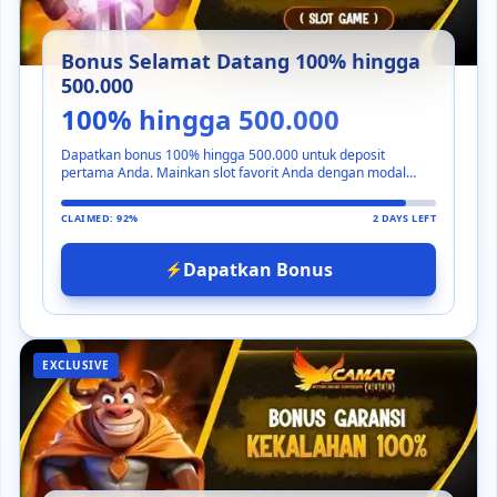
Bonus Selamat Datang 100% hingga
500.000
100% hingga 500.000
Dapatkan bonus 100% hingga 500.000 untuk deposit
pertama Anda. Mainkan slot favorit Anda dengan modal
lebih besar!
CLAIMED: 92%
2 DAYS LEFT
Dapatkan Bonus
⚡
EXCLUSIVE