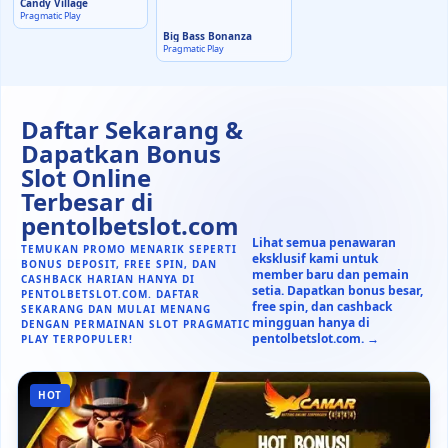
Candy Village
Pragmatic Play
Big Bass Bonanza
Pragmatic Play
Daftar Sekarang &
Dapatkan Bonus
Slot Online
Terbesar di
pentolbetslot.com
Lihat semua penawaran
TEMUKAN PROMO MENARIK SEPERTI
eksklusif kami untuk
BONUS DEPOSIT, FREE SPIN, DAN
member baru dan pemain
CASHBACK HARIAN HANYA DI
setia. Dapatkan bonus besar,
PENTOLBETSLOT.COM. DAFTAR
free spin, dan cashback
SEKARANG DAN MULAI MENANG
mingguan hanya di
DENGAN PERMAINAN SLOT PRAGMATIC
pentolbetslot.com. →
PLAY TERPOPULER!
HOT