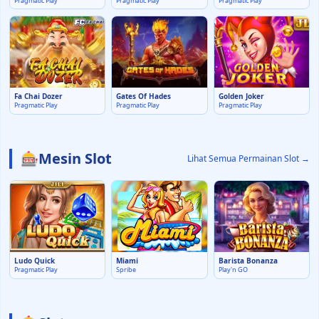
Pragmatic Play
Pragmatic Play
Pragmatic Play
Fa Chai Dozer
Gates Of Hades
Golden Joker
Pragmatic Play
Pragmatic Play
Pragmatic Play
🎰
Mesin Slot
Lihat Semua Permainan Slot →
Barista Bonanza
Ludo Quick
Miami
Play'n GO
Pragmatic Play
Spribe