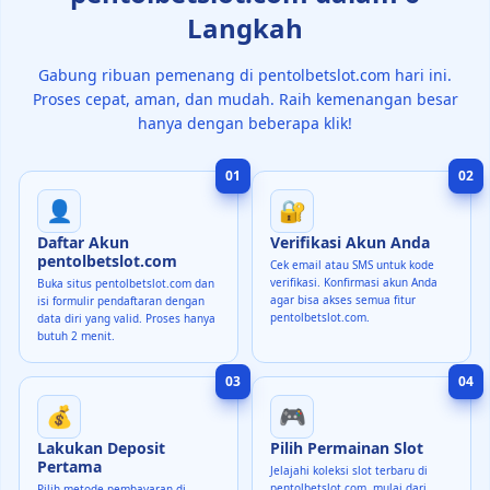
Langkah
Gabung ribuan pemenang di pentolbetslot.com hari ini.
Proses cepat, aman, dan mudah. Raih kemenangan besar
hanya dengan beberapa klik!
01
02
👤
🔐
Daftar Akun
Verifikasi Akun Anda
pentolbetslot.com
Cek email atau SMS untuk kode
verifikasi. Konfirmasi akun Anda
Buka situs pentolbetslot.com dan
agar bisa akses semua fitur
isi formulir pendaftaran dengan
pentolbetslot.com.
data diri yang valid. Proses hanya
butuh 2 menit.
03
04
💰
🎮
Lakukan Deposit
Pilih Permainan Slot
Pertama
Jelajahi koleksi slot terbaru di
pentolbetslot.com, mulai dari
Pilih metode pembayaran di